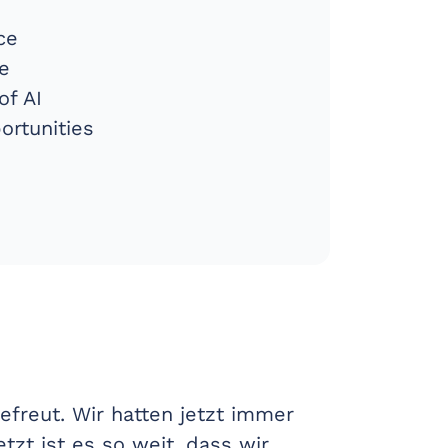
ce
ce
of AI
ortunities
efreut. Wir hatten jetzt immer
tzt ist es so weit, dass wir