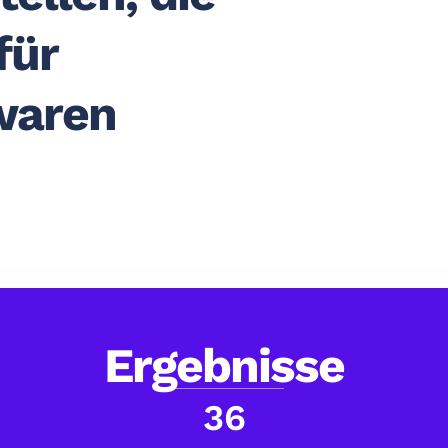
für
waren
Ergebnisse
36