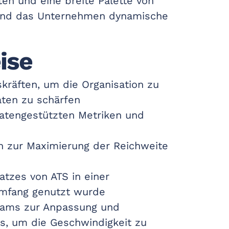
en und eine breite Palette von
rend das Unternehmen dynamische
ise
räften, um die Organisation zu
aten zu schärfen
datengestützten Metriken und
en zur Maximierung der Reichweite
tzes von ATS in einer
 Umfang genutzt wurde
eams zur Anpassung und
s, um die Geschwindigkeit zu