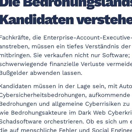
Die Bedrohungsland
Kandidaten versteh
Fachkräfte, die Enterprise-Account-Executive
anstreben, müssen ein tiefes Verständnis d
mitbringen. Sie verkaufen nicht nur Software;
schwerwiegende finanzielle Verluste vermeide
Bußgelder abwenden lassen.
Kandidaten müssen in der Lage sein, mit Auto
Cybersicherheitsbedrohungen, aufkommende 
Bedrohungen und allgemeine Cyberrisiken zu 
wie Bedrohungsakteure im Dark Web Cyberkrim
Schadsoftware orchestrieren. Ob es sich um 
die auf menschliche Fehler und Social Engine