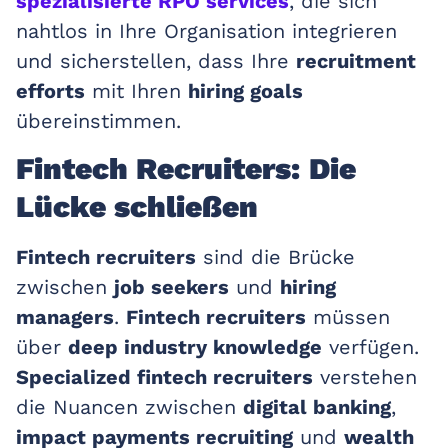
spezialisierte RPO services
, die sich
nahtlos in Ihre Organisation integrieren
und sicherstellen, dass Ihre
recruitment
efforts
mit Ihren
hiring goals
übereinstimmen.
Fintech Recruiters: Die
Lücke schließen
Fintech recruiters
sind die Brücke
zwischen
job seekers
und
hiring
managers
.
Fintech recruiters
müssen
über
deep industry knowledge
verfügen.
Specialized fintech recruiters
verstehen
die Nuancen zwischen
digital banking
,
impact payments recruiting
und
wealth