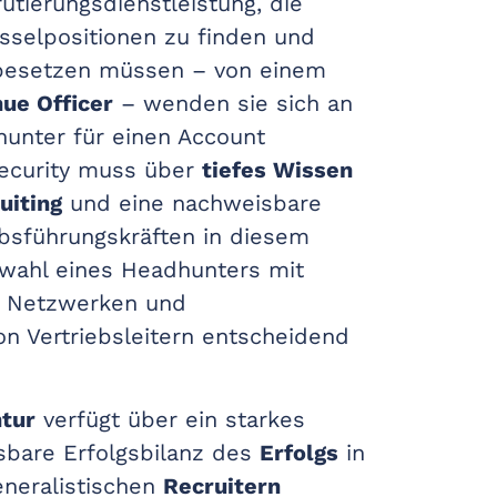
rutierungsdienstleistung, die
sselpositionen zu finden und
 besetzen müssen – von einem
ue Officer
– wenden sie sich an
hunter für einen Account
security muss über
tiefes Wissen
uiting
und eine nachweisbare
iebsführungskräften in diesem
uswahl eines Headhunters mit
en Netzwerken und
on Vertriebsleitern entscheidend
tur
verfügt über ein starkes
bare Erfolgsbilanz des
Erfolgs
in
eneralistischen
Recruitern