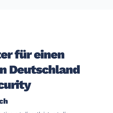
er für einen
in Deutschland
curity
rch