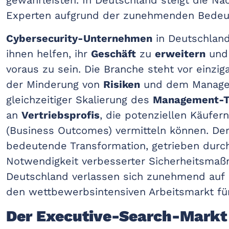
gewährleisten. In Deutschland steigt die Na
Experten aufgrund der zunehmenden Bedeutu
Cybersecurity-Unternehmen
in Deutschlan
ihnen helfen, ihr
Geschäft
zu
erweitern
und 
voraus zu sein. Die Branche steht vor einzig
der Minderung von
Risiken
und dem Manag
gleichzeitiger Skalierung des
Management-
an
Vertriebsprofis
, die potenziellen Käufe
(Business Outcomes) vermitteln können. Der
bedeutende Transformation, getrieben durch 
Notwendigkeit verbesserter Sicherheitsma
Deutschland verlassen sich zunehmend auf
den wettbewerbsintensiven Arbeitsmarkt für
Der Executive-Search-Markt