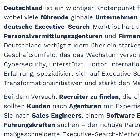
Deutschland
ist ein wichtiger Knotenpunkt 
wobei viele
führende
globale
Unternehmen
deutsche Executive-Search
-Markt ist hart 
Personalvermittlungsagenturen
und
Firme
Deutschland verfügt zudem über ein starkes
Geschäftsumfeld, das das Wachstum verschi
Cybersecurity, unterstützt. Horton Internat
Erfahrung, spezialisiert sich auf Executive Se
Transformationsinitiativen und stärkt den Ma
Bei dem Versuch,
Recruiter zu finden
, die d
sollten
Kunden
nach
Agenturen
mit Experti
Sie nach
Sales Engineers
, einem
Software 
Führungskräften
suchen – der richtige Partn
maßgeschneiderte Executive-Search-Methodi