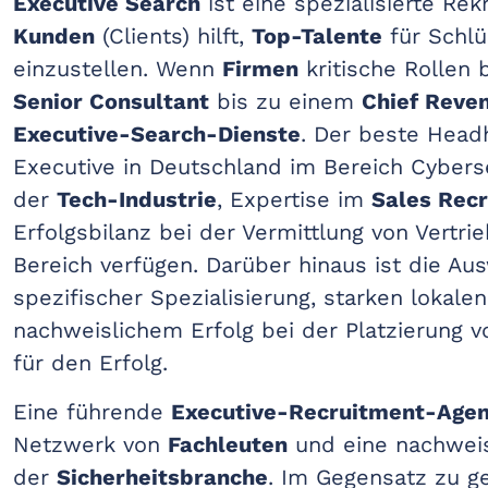
Executive Search
ist eine spezialisierte Rek
Kunden
(Clients) hilft,
Top-Talente
für Schlü
einzustellen. Wenn
Firmen
kritische Rollen
Senior Consultant
bis zu einem
Chief Reven
Executive-Search-Dienste
. Der beste Head
Executive in Deutschland im Bereich Cyber
der
Tech-Industrie
, Expertise im
Sales Recr
Erfolgsbilanz bei der Vermittlung von Vertr
Bereich verfügen. Darüber hinaus ist die A
spezifischer Spezialisierung, starken lokal
nachweislichem Erfolg bei der Platzierung v
für den Erfolg.
Eine führende
Executive-Recruitment-Agen
Netzwerk von
Fachleuten
und eine nachweis
der
Sicherheitsbranche
. Im Gegensatz zu g