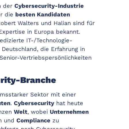
n der
Cybersecurity-Industrie
r die
besten Kandidaten
obert Walters und Halian sind für
Expertise in Europa bekannt.
dizierte IT-/Technologie-
n Deutschland, die Erfahrung in
Senior-Vertriebspersönlichkeiten
urity-Branche
msstarker Sektor mit einer
uten
.
Cybersecurity
hat heute
anzen
Welt
, wobei
Unternehmen
n und
Compliance
zu