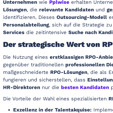
Unternehmen
wie
Pplwise
erhalten Untern
Lösungen
, die
relevante Kandidaten
und
ge
identifizieren. Dieses
Outsourcing-Modell
er
Personalabteilung
, sich auf die Strategie 
Services
die zeitintensive
Suche nach Kand
Der strategische Wert von R
Die Nutzung eines
erstklassigen RPO-Anbie
gegenüber traditionellen
professionellen Di
maßgeschneiderte
RPO-Lösungen
, die als 
fungieren und sicherstellen, dass
Einstellun
HR-Direktoren
nur die
besten Kandidaten
p
Die Vorteile der Wahl eines spezialisierten
R
Exzellenz in der Talentakquise:
Impleme