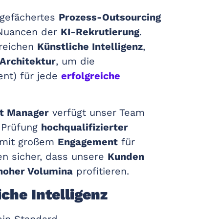
 gefächertes
Prozess-Outsourcing
 Nuancen der
KI-Rekrutierung
.
ereichen
Künstliche Intelligenz
,
Architektur
, um die
nt) für jede
erfolgreiche
t Manager
verfügt unser Team
e Prüfung
hochqualifizierter
s mit großem
Engagement
für
en sicher, dass unsere
Kunden
 hoher Volumina
profitieren.
che Intelligenz