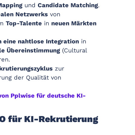
Mapping
und
Candidate Matching
.
balen Netzwerks
von
um
Top-Talente
in
neuen Märkten
 eine nahtlose Integration
in
lle Übereinstimmung
(Cultural
en.
krutierungszyklus
zur
rung der Qualität von
on Pplwise für deutsche KI-
O für KI-Rekrutierung