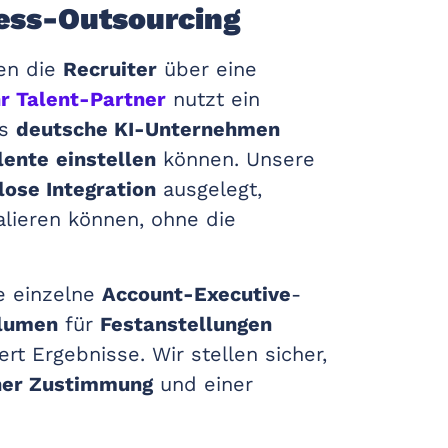
ess-Outsourcing
n die
Recruiter
über eine
hr Talent-Partner
nutzt ein
ss
deutsche KI-Unternehmen
lente
einstellen
können. Unsere
lose Integration
ausgelegt,
lieren können, ohne die
e einzelne
Account-Executive
-
olumen
für
Festanstellungen
ert Ergebnisse. Wir stellen sicher,
her Zustimmung
und einer