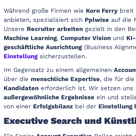
Während große Firmen wie
Korn Ferry
breit
anbieten, spezialisiert sich
Pplwise
auf die
Unsere
Recruiter arbeiten
gezielt in den B
Machine Learning
,
Computer Vision
und
KI-
geschäftliche Ausrichtung
(Business Alignme
Einstellung
sicherzustellen.
Im Gegensatz zu einem allgemeinen
Accoun
über die
menschliche Expertise
, die für di
Kandidaten
erforderlich ist. Wir setzen un
außergewöhnliche Ergebnisse
ein und stell
von einer
Erfolgsbilanz
bei der
Einstellung
Executive Search und Künstli