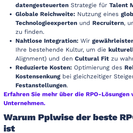
datengesteuerten
Strategie für
Talent 
Globale Reichweite:
Nutzung eines
glo
Technologieexperten
und
Recruitern
, 
zu finden.
Nahtlose Integration:
Wir
gewährleisten
Ihre bestehende Kultur, um die
kulture
Alignment) und den
Cultural Fit
zu wahr
Reduzierte Kosten:
Optimierung des
Re
Kostensenkung
bei gleichzeitiger Steige
Festanstellungen
.
Erfahren Sie mehr über die RPO-Lösungen v
Unternehmen.
Warum Pplwise der beste RP
ist