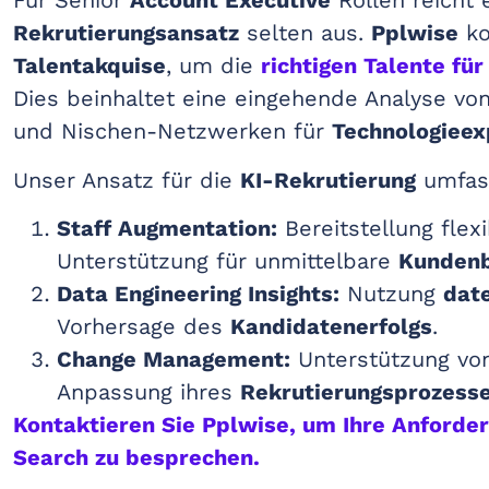
Für Senior
Account Executive
Rollen reicht 
Rekrutierungsansatz
selten aus.
Pplwise
ko
Talentakquise
, um die
richtigen Talente fü
Dies beinhaltet eine eingehende Analyse vo
und Nischen-Netzwerken für
Technologieex
Unser Ansatz für die
KI-Rekrutierung
umfas
Staff Augmentation:
Bereitstellung flexi
Unterstützung für unmittelbare
Kundenb
Data Engineering Insights:
Nutzung
dat
Vorhersage des
Kandidatenerfolgs
.
Change Management:
Unterstützung v
Anpassung ihres
Rekrutierungsprozess
Kontaktieren Sie Pplwise, um Ihre Anforde
Search zu besprechen.