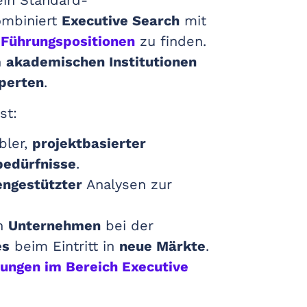
ein Standard-
mbiniert
Executive Search
mit
r Führungspositionen
zu finden.
n
akademischen Institutionen
perten
.
st:
bler,
projektbasierter
edürfnisse
.
engestützter
Analysen zur
on
Unternehmen
bei der
es
beim Eintritt in
neue Märkte
.
rungen im Bereich Executive