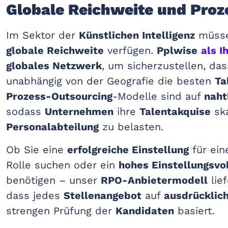
Globale Reichweite und Proz
Im Sektor der
Künstlichen Intelligenz
müsse
globale Reichweite
verfügen.
Pplwise
als I
globales Netzwerk
, um sicherzustellen, da
unabhängig von der Geografie die besten
Ta
Prozess-Outsourcing
-Modelle sind auf
naht
sodass
Unternehmen
ihre
Talentakquise
ska
Personalabteilung
zu belasten.
Ob Sie eine
erfolgreiche Einstellung
für ein
Rolle suchen oder ein
hohes Einstellungsv
benötigen – unser
RPO-Anbietermodell
lief
dass jedes
Stellenangebot
auf
ausdrücklic
strengen Prüfung der
Kandidaten
basiert.